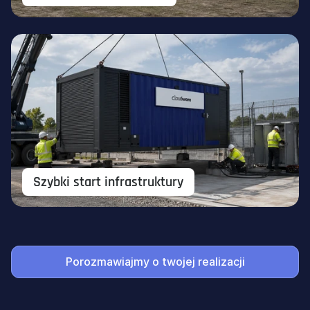
Szybki start infrastruktury
Finanse
Sektor publiczny
Te
Porozmawiajmy o twojej realizacji