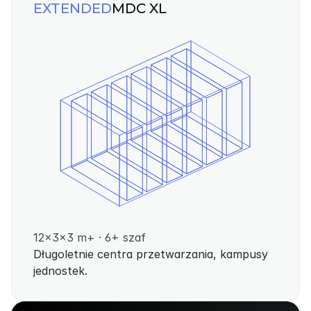
EXTENDED
MDC XL
12×3×3 m+ · 6+ szaf
Długoletnie centra przetwarzania, kampusy 
jednostek.