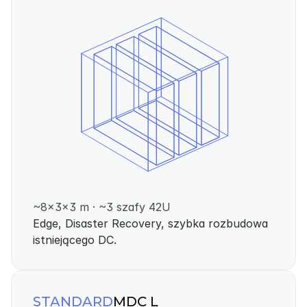
~8×3×3 m · ~3 szafy 42U
Edge, Disaster Recovery, szybka rozbudowa 
istniejącego DC.
STANDARD
MDC L