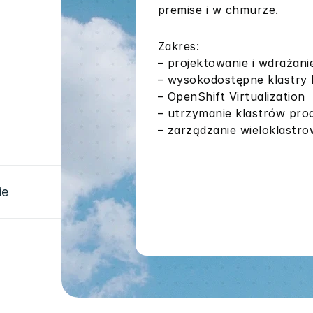
premise i w chmurze.
Zakres:
– projektowanie i wdrażani
– wysokodostępne klastry
– OpenShift Virtualization
– utrzymanie klastrów pro
– zarządzanie wieloklastr
ie