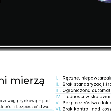
mi mierzą
I.
Ręczne, niepowtarzaln
II.
Brak standaryzacji śr
e
III.
Ograniczona automaty
IV.
Trudności w skalowa
przewagą rynkową – pod 
V.
Bezpieczeństwo dokl
ności i bezpieczeństwa.
VI.
Brak kontroli nad kos