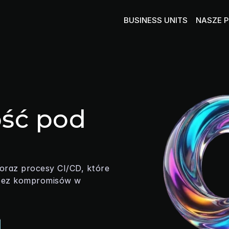
BUSINESS UNITS
NASZE 
MATE
CLOUD & INFRASTRUC
Twój robo
Stabilny fundament IT
MOBILE 
DEVOPS
Infrastruk
Przyspiesz swój biznes
FINOPS, MONITORING &
ść pod 
Pełna widoczność i kontro
SECURITY
Bezpieczeństwo, które dzi
oraz procesy CI/CD, które 
bez kompromisów w 