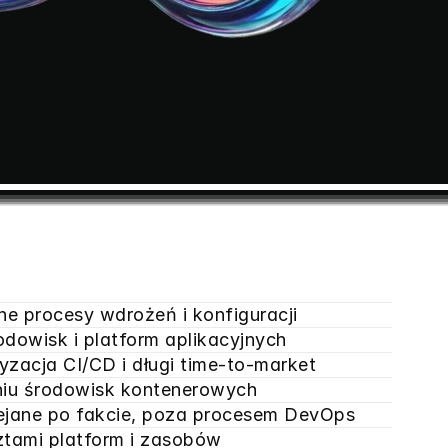
e procesy wdrożeń i konfiguracji
odowisk i platform aplikacyjnych
zacja CI/CD i długi time-to-market
niu środowisk kontenerowych
ejane po fakcie, poza procesem DevOps
ztami platform i zasobów