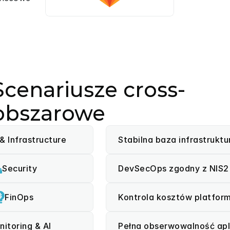
Scenariusze cross-
obszarowe
& Infrastructure
Stabilna baza infrastruktu
Security
DevSecOps zgodny z NIS2
FinOps
Kontrola kosztów platfor
nitoring & AI
Pełna obserwowalność apli