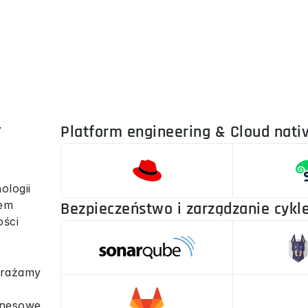
y
Platform engineering & Cloud nati
logii 
em 
Bezpieczeństwo i zarządzanie cyk
ści 
drażamy 
znesowe 