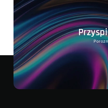
Przysp
Porozm