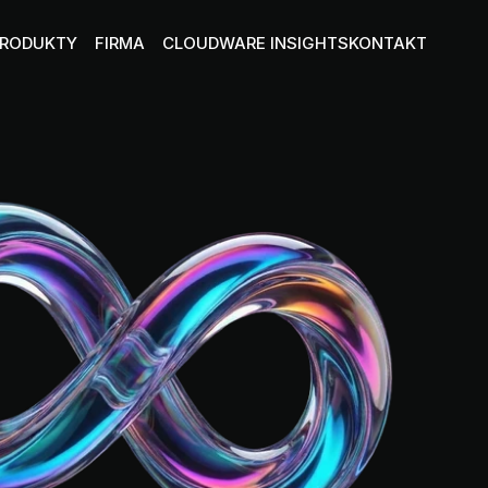
PRODUKTY
FIRMA
CLOUDWARE INSIGHTS
KONTAKT
O NAS
TURE
t-użytkownik
Poznaj nas lepiej
DATA CENTER
PARTNERZY I CERTYFIKATY
tura bez ograniczeń 
Nasi zaufani partnerzy i osiągniecia
SYNCHUB
 AI
Konferencja
la
KARIERA
Dołącz do ekipy Cloudware
ała
DOKUMENTY
Baza dokumentów