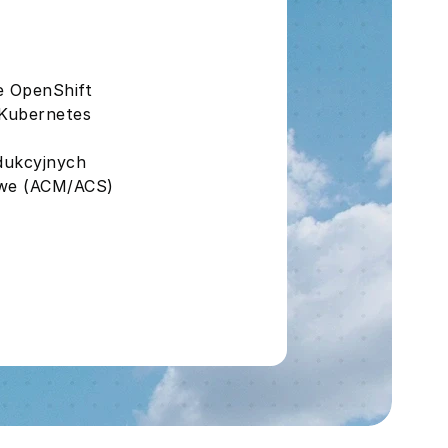
e OpenShift
 Kubernetes
dukcyjnych
owe (ACM/ACS)