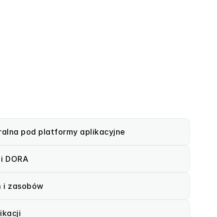
ralna pod platformy aplikacyjne
 i DORA
m i zasobów
kacji