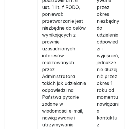
podstawie art. 6 
ywane 
ust. 1 lit. f RODO, 
przez 
ponieważ 
okres 
przetwarzanie jest 
niezbędny 
niezbędne do celów 
do 
wynikających z 
udzielenia 
prawnie 
odpowied
uzasadnionych 
zi i 
interesów 
wyjaśnień, 
realizowanych 
jednakże 
przez 
nie dłużej 
Administratora 
niż przez 
takich jak udzielanie 
okres 1 
odpowiedzi na 
roku od 
Państwa pytanie 
momentu 
zadane w 
nawiązani
wiadomości e-mail, 
a 
nawiązywanie i 
kontaktu 
utrzymywanie 
z 