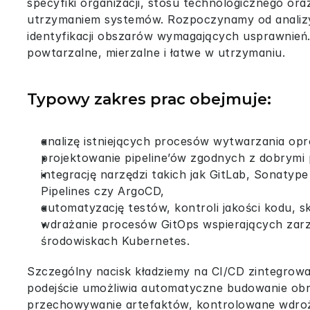
specyfiki organizacji, stosu technologicznego o
utrzymaniem systemów. Rozpoczynamy od analizy 
identyfikacji obszarów wymagających usprawnień. 
powtarzalne, mierzalne i łatwe w utrzymaniu.
Typowy zakres prac obejmuje:
analizę istniejących procesów wytwarzania op
projektowanie pipeline’ów zgodnych z dobrymi
integrację narzędzi takich jak GitLab, Sonatyp
Pipelines czy ArgoCD,
automatyzację testów, kontroli jakości kodu, 
wdrażanie procesów GitOps wspierających zarzą
środowiskach Kubernetes.
Szczególny nacisk kładziemy na CI/CD zintegrowa
podejście umożliwia automatyczne budowanie ob
przechowywanie artefaktów, kontrolowane wdroże