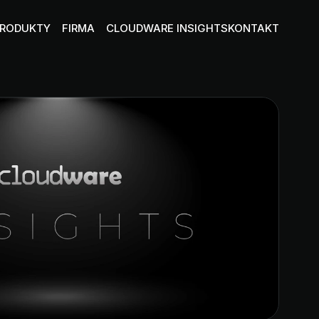
PRODUKTY
FIRMA
CLOUDWARE INSIGHTS
KONTAKT
O NAS
TURE
t-użytkownik
Poznaj nas lepiej
DATA CENTER
PARTNERZY I CERTYFIKATY
tura bez ograniczeń 
Nasi zaufani partnerzy i osiągniecia
SYNCHUB
 AI
Konferencja
la
KARIERA
Dołącz do ekipy Cloudware
ała
DOKUMENTY
Baza dokumentów