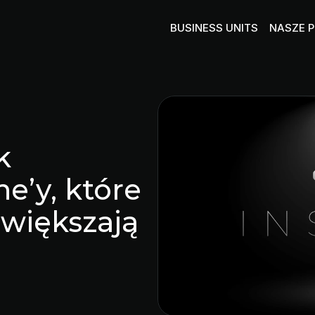
BUSINESS UNITS
NASZE 
MATE
CLOUD & INFRASTRUC
Twój robo
Stabilny fundament IT
MOBILE 
DEVOPS
Infrastruk
Przyspiesz swój biznes
k
FINOPS, MONITORING &
Pełna widoczność i kontro
e’y, które
SECURITY
Bezpieczeństwo, które dzi
 zwiększają