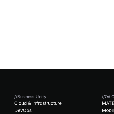
//
Business Unity
//
Od C
Cloud & Infrastructure
MAT
DevOps
Mobil